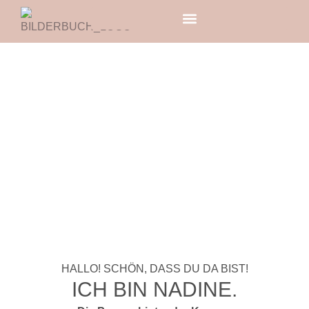
Zum
Inhalt
springen
ÜBER MICH
HALLO! SCHÖN, DASS DU DA BIST!
ICH BIN NADINE.